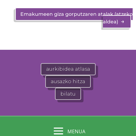
Emakumeen giza gorputzaren atalak (atzeko
→
aldea)
aurkibidea atlasa
ausazko hitza
bilatu
MENUA