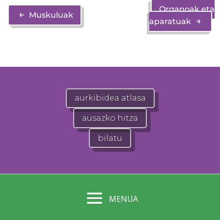
Organoak eta
←
Muskuluak
→
aparatuak
aurkibidea atlasa
ausazko hitza
bilatu
MENUA