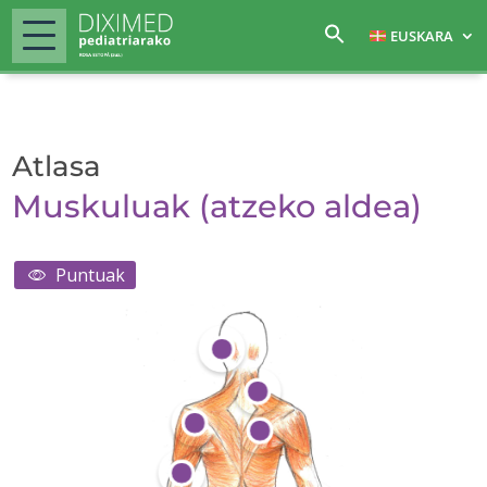
EUSKARA
Atlasa
Muskuluak (atzeko aldea)
Puntuak