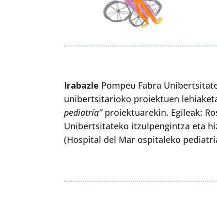
Irabazle
Pompeu Fabra Unibertsitatek
unibertsitarioko proiektuen lehiaket
pediatría”
proiektuarekin. Egileak: Ros
Unibertsitateko itzulpengintza eta hi
(Hospital del Mar ospitaleko pediatri