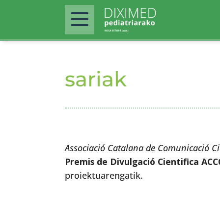
sariak
Associació Catalana de Comunicació Ci
Premis de Divulgació Cientifica ACC
proiektuarengatik.