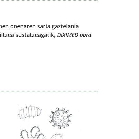
en onenaren saria gaztelania
ltzea sustatzeagatik,
DIXIMED para