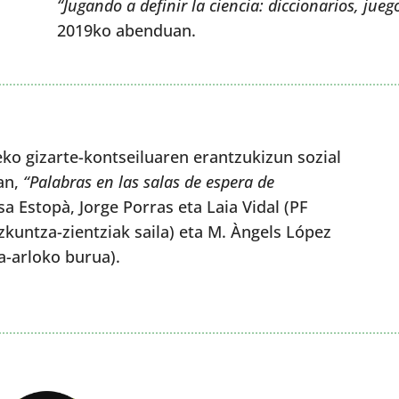
“Jugando a definir la ciencia: diccionarios, jueg
2019ko abenduan.
o gizarte-kontseiluaren erantzukizun sozial
an,
“Palabras en las salas de espera de
a Estopà, Jorge Porras eta Laia Vidal (PF
zkuntza-zientziak saila) eta M. Àngels López
a-arloko burua).