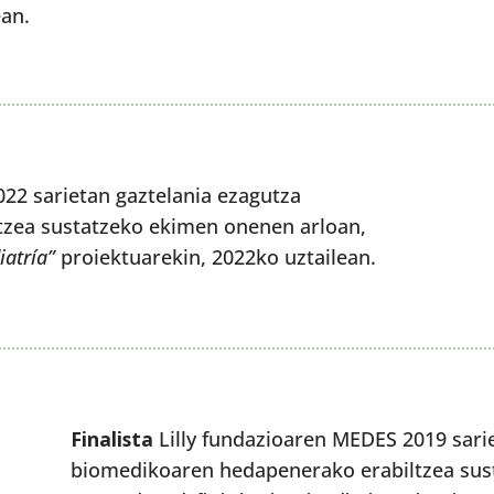
ean.
22 sarietan gaztelania ezagutza
zea sustatzeko ekimen onenen arloan,
iatría”
proiektuarekin, 2022ko uztailean.
Finalista
Lilly fundazioaren MEDES 2019 sari
biomedikoaren hedapenerako erabiltzea sus