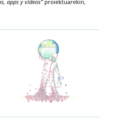
os, apps y vídeos”
proiektuarekin,