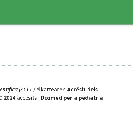
entífica (ACCC)
elkartearen
Accésit dels
C 2024
accesita,
Diximed per a pediatria