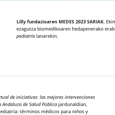
Lilly fundazioaren MEDES 2023 SARIAK.
Ekim
ezagutza biomedikoaren hedapenerako erabi
pediatría
lanarekin.
rtual de iniciativas: las mejores intervenciones
la Andaluza de Salud Pública
jardunaldian,
pediatría: términos médicos para niños y