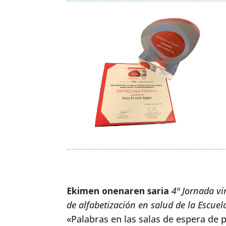
Ekimen onenaren saria
4ª Jornada vi
de alfabetización en salud de la Escue
«Palabras en las salas de espera de 