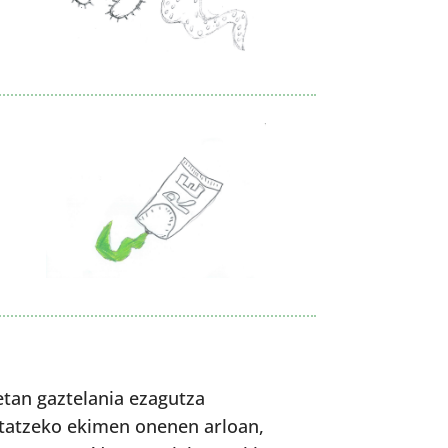
etan gaztelania ezagutza
tatzeko ekimen onenen arloan,