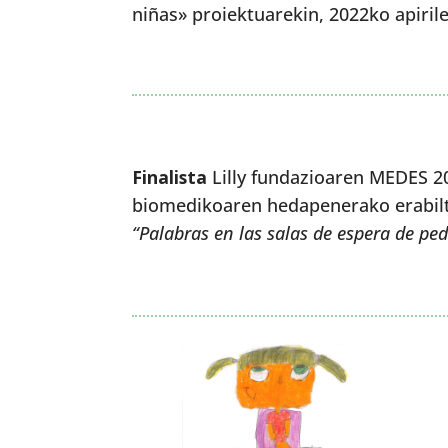
niñas» proiektuarekin, 2022ko apiril
Finalista
Lilly fundazioaren MEDES 20
biomedikoaren hedapenerako erabilt
“Palabras en las salas de espera de ped