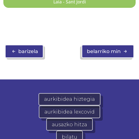
Laia - Sant Jordi
←
→
barizela
belarriko min
aurkibidea hiztegia
aurkibidea lexcovid
ausazko hitza
bilatu