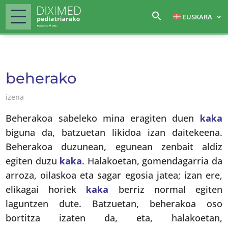
EUSKARA
beherako
izena
Beherakoa sabeleko mina eragiten duen
kaka
biguna da, batzuetan likidoa izan daitekeena.
Beherakoa duzunean, egunean zenbait aldiz
egiten duzu
kaka
. Halakoetan, gomendagarria da
arroza, oilaskoa eta sagar egosia jatea; izan ere,
elikagai horiek
kaka
berriz normal egiten
laguntzen dute. Batzuetan, beherakoa oso
bortitza izaten da, eta, halakoetan,