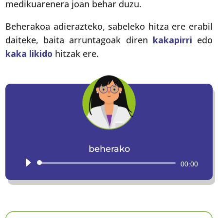
medikuarenera joan behar duzu.
Beherakoa adierazteko, sabeleko hitza ere erabil
daiteke, baita arruntagoak diren
kakapirri
edo
kaka likido
hitzak ere.
beherako
Audio
00:00
Player