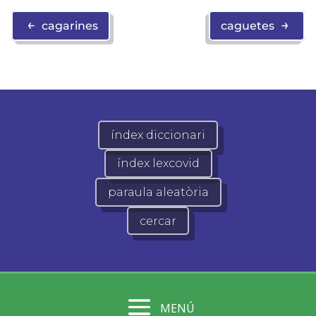
←
→
cagarines
caguetes
índex diccionari
índex lexcovid
paraula aleatòria
cercar
MENÚ