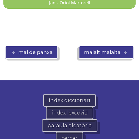
Jan - Oriol Martorell
←
→
mal de panxa
malalt malalta
índex diccionari
índex lexcovid
paraula aleatòria
cercar