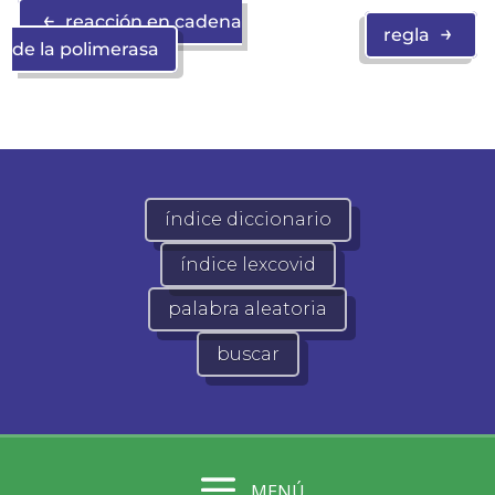
←
reacción en cadena
→
regla
de la polimerasa
índice diccionario
índice lexcovid
palabra aleatoria
buscar
MENÚ