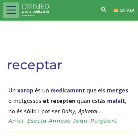
CATALÀ
receptar
Un
xarop
és un
medicament
que els
metges
o metgesses
et recepten
quan estàs
malalt
,
no és sòlid i pot ser
Dalsy, Apiretal
…
Aniol, Escola Annexa Joan-Puigbert.