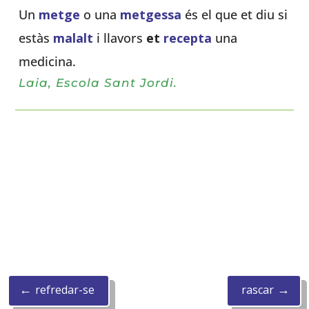
Un
metge
o una
metgessa
és el que et diu si
estàs
malalt
i llavors
et
recepta
una
medicina.
Laia, Escola Sant Jordi.
←
→
refredar-se
rascar