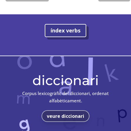
índex verbs
diccionari
Corpus lexicogràfic del diccionari, ordenat
alfabèticament.
veure diccionari