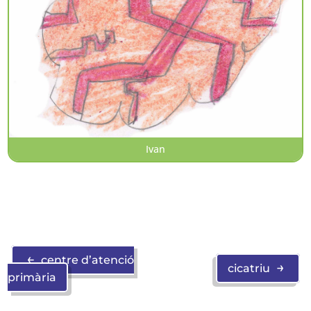
Ivan
←
centre d’atenció
→
cicatriu
primària