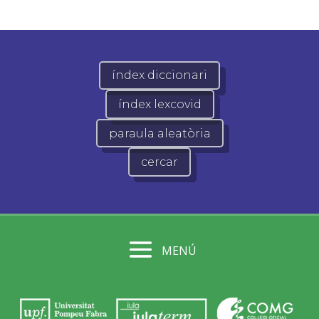
índex diccionari
índex lexcovid
paraula aleatòria
cercar
MENÚ