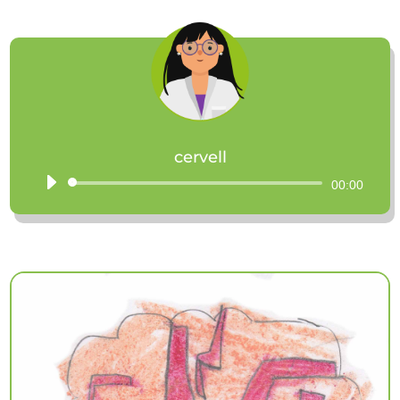
cervell
Reproductor
00:00
d'àudio