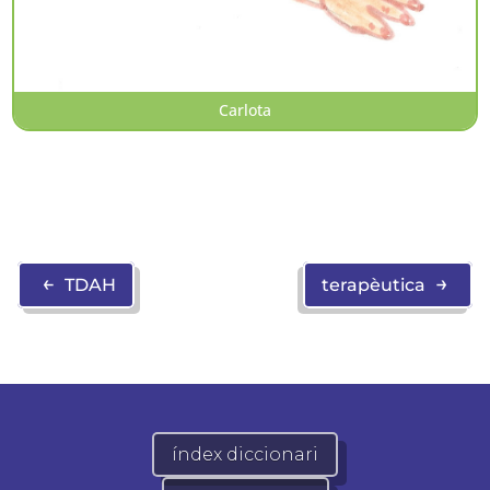
Carlota
←
→
TDAH
terapèutica
índex diccionari