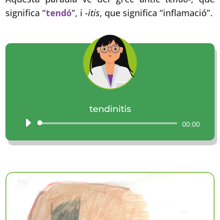
significa “
tendó
”, i
-itis
, que significa “inflamació”.
tendinitis
Reproductor
00:00
d'àudio