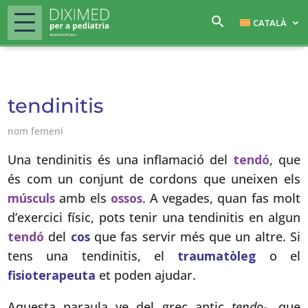
CATALÀ
tendinitis
nom femení
Una tendinitis és una inflamació del
tendó
, que
és com un conjunt de cordons que uneixen els
músculs
amb els
ossos
. A vegades, quan fas molt
d’exercici físic, pots tenir una tendinitis en algun
tendó
del
cos
que fas servir més que un altre. Si
tens una tendinitis, el
traumatòleg
o el
fisioterapeuta
et poden ajudar.
Aquesta paraula ve del grec antic
tendo-
, que