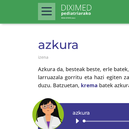
azkura
izena
Azkura da, besteak beste, erle batek
larruazala gorritu eta hazi egiten 
duzu. Batzuetan,
krema
batek azkura
azkura
Audio
Player