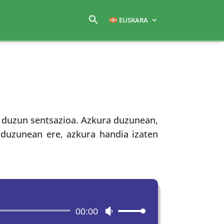
EUSKARA
 duzun sentsazioa. Azkura duzunean,
duzunean ere, azkura handia izaten
00:00
Use