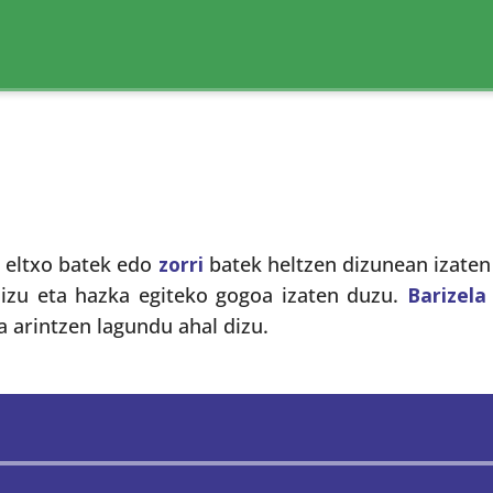
, eltxo batek edo
zorri
batek heltzen dizunean izaten
zaizu eta hazka egiteko gogoa izaten duzu.
Barizela
 arintzen lagundu ahal dizu.