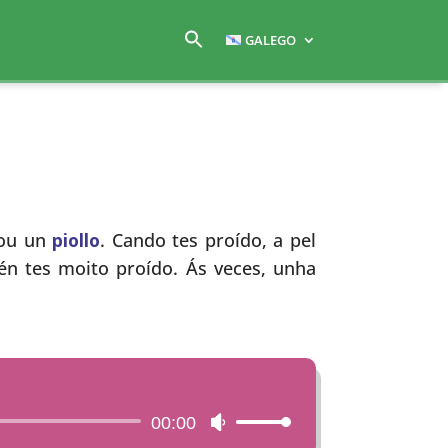
GALEGO
 ou un
piollo
. Cando tes proído, a pel
én tes moito proído. Ás veces, unha
00:00
Utiliza