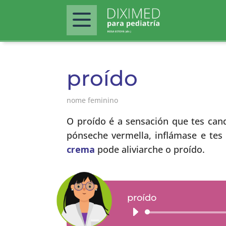
proído
nome feminino
O proído é a sensación que tes can
pónseche vermella, inflámase e tes
crema
pode aliviarche o proído.
proído
Reproductor
de