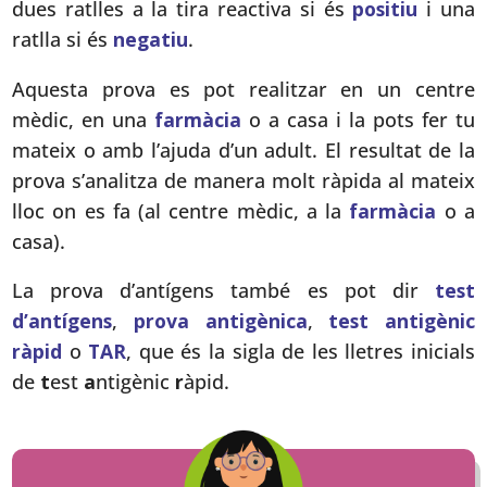
dues ratlles a la tira reactiva si és
positiu
i una
ratlla si és
negatiu
.
Aquesta prova es pot realitzar en un centre
mèdic, en una
farmàcia
o a casa i la pots fer tu
mateix o amb l’ajuda d’un adult. El resultat de la
prova s’analitza de manera molt ràpida al mateix
lloc on es fa (al centre mèdic, a la
farmàcia
o a
casa).
La prova d’antígens també es pot dir
test
d’antígens
,
prova antigènica
,
test antigènic
ràpid
o
TAR
, que és la sigla de les lletres inicials
de
t
est
a
ntigènic
r
àpid.