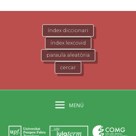
índex diccionari
índex lexcovid
paraula aleatòria
cercar
MENÚ