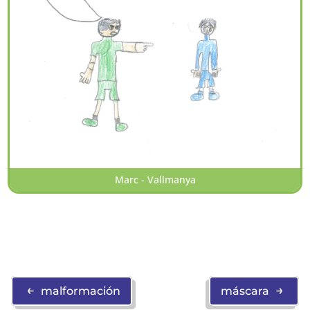
Marc - Vallmanya
←
→
malformación
máscara