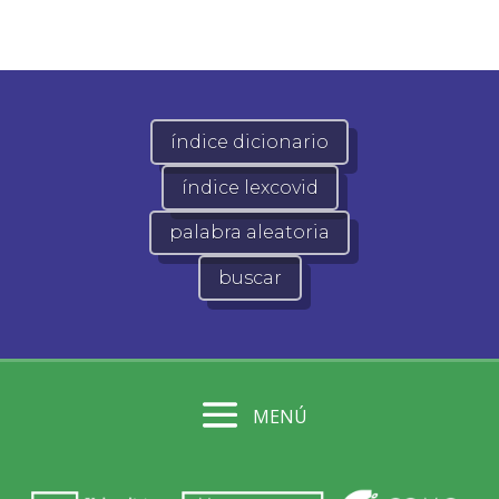
índice dicionario
índice lexcovid
palabra aleatoria
buscar
MENÚ