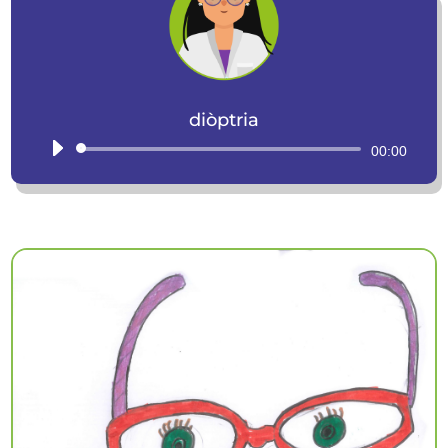
diòptria
Reproductor
00:00
d'àudio