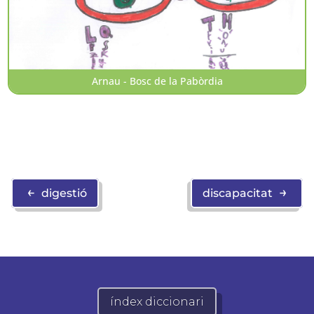
Arnau - Bosc de la Pabòrdia
←
→
digestió
discapacitat
índex diccionari