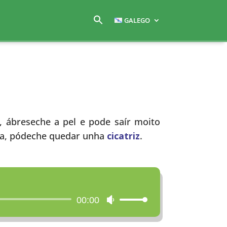
GALEGO
, ábreseche a pel e pode saír moito
ra, pódeche quedar unha
cicatriz
.
00:00
Utiliza
as
teclas